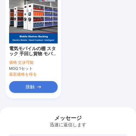
電気モバイルの棚 スタ
ック 手回し貨物 モバイ
ルの棚 コンパクト モバ
価格:
交渉可能
イルの棚 高密度棚
MOQ:
1セット
最新価格を得る
接触
ホーム
製品
メッセージ
迅速に返信します
企業情報