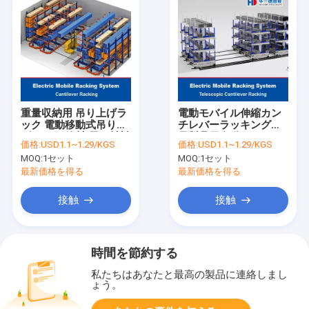
重量収納用 吊り上げラ
電動モバイル伸縮カン
ック 電動移動式吊り上
チレバーラッキング長
げラック 管材 長い材料
尺製品用自動ロードお
価格:
USD1.1~1.29/KGS
価格:
USD1.1~1.29/KGS
よびアンロードシステ
MOQ:
1セット
MOQ:
1セット
ム倉庫保管ラッキング
最新価格を得る
最新価格を得る
接触
接触
時間を節約する
私たちはあなたと最高の製品に連絡しまし
ょう。