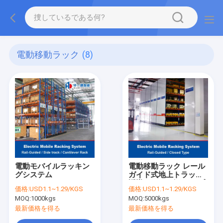
電動移動ラック
(8)
電動モバイルラッキン
電動移動ラック レール
グシステム
ガイド式地上トラック
誘導 クローズドタイプ
価格:
USD1.1~1.29/KGS
価格:
USD1.1~1.29/KGS
電動移動式重量パレッ
MOQ:
1000kgs
MOQ:
5000kgs
トラッキング
最新価格を得る
最新価格を得る