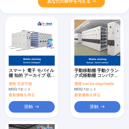
あなたの要件を与える
スマート 電子 モバイル
手動移動棚 手動クラン
棚 知的 アーカイブ 収
ク式移動棚 コンパクト
納 棚 鋼 知的 コンパク
棚 書庫コンパイラーラ
価格:
交渉可能
価格:
can be negotiable
ト 図書館 棚 収納 シス
ックシステム
MOQ:
1セット
MOQ:
1セット
テム
最新価格を得る
最新価格を得る
接触
接触