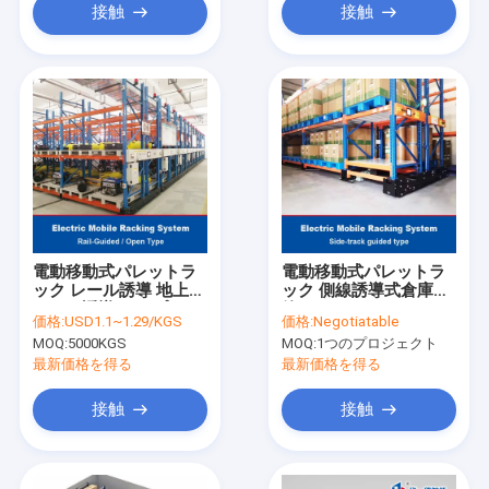
接触
接触
電動移動式パレットラ
電動移動式パレットラ
ック レール誘導 地上ト
ック 側線誘導式倉庫保
ラック誘導 オープンタ
管ラック
価格:
USD1.1~1.29/KGS
価格:
Negotiatable
イプ 電動移動ラック 倉
MOQ:
5000KGS
MOQ:
1つのプロジェクト
庫保管ラック
最新価格を得る
最新価格を得る
接触
接触