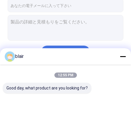
会社案内
品質管理
お問い合わせ
ニュース
続行
blair
すべての場合
見積依頼
私たちのカテゴリー
12:55 PM
Good day, what product are you looking for?
無線のシャトルのラッキング
電動移動ラック
カンチレバー ロールアウト レイキング
無線のシャトルのラッ
電動移動ラック
カンチレバー 