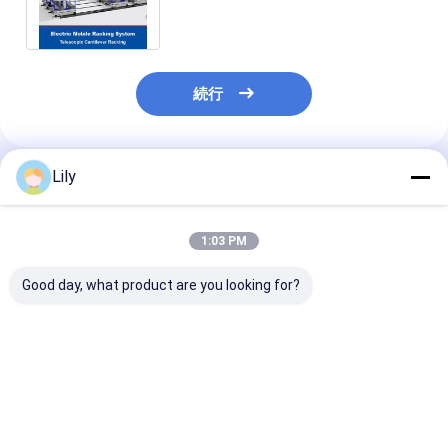
ング
続行
Lily
推薦されたプロダクト
1:03 PM
Good day, what product are you looking for?
電動移動式パレットラ
スマート 電子 モバイル
電動移動式パレ
ック レール誘導 地上ト
棚 知的 アーカイブ 収
ック 側線誘導
ラック誘導 オープンタ
納 棚 鋼 知的 コンパク
管ラック
イプ 電動移動ラック 倉
ト 図書館 棚 収納 シス
庫保管ラック
テム
ベストプライス
ベストプライス
ベストプラ