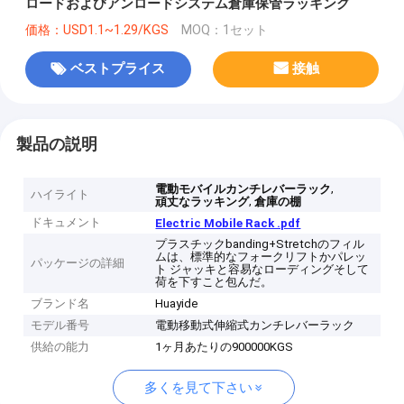
ロードおよびアンロードシステム倉庫保管ラッキング
価格：USD1.1~1.29/KGS
MOQ：1セット
ベストプライス
接触
製品の説明
,
電動モバイルカンチレバーラック
ハイライト
,
頑丈なラッキング
倉庫の棚
ドキュメント
Electric Mobile Rack .pdf
プラスチックbanding+Stretchのフィル
ムは、標準的なフォークリフトかパレッ
パッケージの詳細
ト ジャッキと容易なローディングそして
荷を下すこと包んだ。
ブランド名
Huayide
モデル番号
電動移動式伸縮式カンチレバーラック
供給の能力
1ヶ月あたりの900000KGS
多くを見て下さい