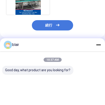
ベンチ
続行
blair
推薦されたプロダクト
10:37 AM
Good day, what product are you looking for?
3代目 アルミ合金 自動
アルミ合金管管ラック
アルミニウム合
車部品のためのスリー
システム
パイプ カートン
ンパイプ材料ラック 自
ラック
動車部品のスリーンチ