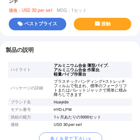
ンチ
価格：USD 30 per set
MOQ：1セット
ベストプライス
接触
製品の説明
,
アルミニウム合金 薄型パイプ
ハイライト
,
アルミニウム合金 作業台
軽量パイプ作業台
プラスチックバンディング+ストレッチ
フィルムで包まれ、標準のフォークリフ
パッケージの詳細
トまたはパレットジャックで簡単に積み
降ろしできます
ブランド名
Huayide
モデル番号
HYD-LPW
供給の能力
1ヶ月あたりの5000セット
価格
USD 30 per set
多くを見て下さい