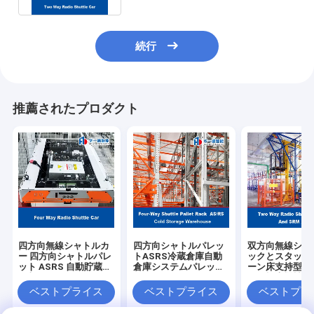
続行
推薦されたプロダクト
四方向無線シャトルカ
四方向シャトルパレッ
双方向無線シャ
ー 四方向シャトルパレ
トASRS冷蔵倉庫自動
ックとスタッカ
ット ASRS 自動貯蔵と
倉庫システムパレット
ーン床支持型S
回収システム パレット
ランナーラック
管・検索機械）
ランナーラッキング
ASRS（自動保
ベストプライス
ベストプライス
ベストプラ
索システム）