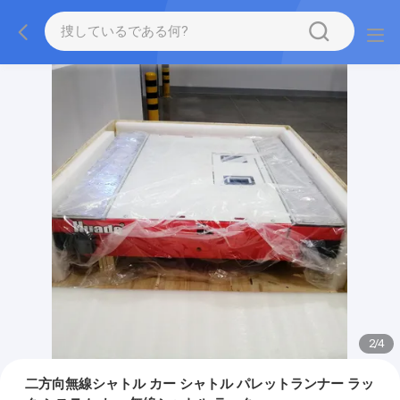
2
/
4
二方向無線シャトル カー シャトル パレットランナー ラッ