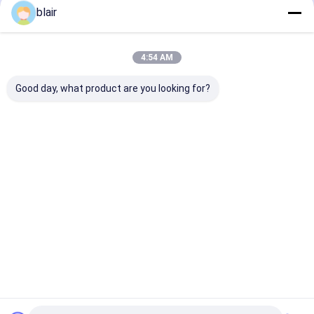
blair
Desktop Site
ホーム
企業情報
Privacy Policy
地図
4:54 AM
品質
無線のシャトルのラッキング
中国工場.Copyright © 2026 Anhui
Huayide Intelligent Storage Equipment Co., Ltd.. All Rights
Good day, what product are you looking for?
Reserved.
ホーム
製品
企業情報