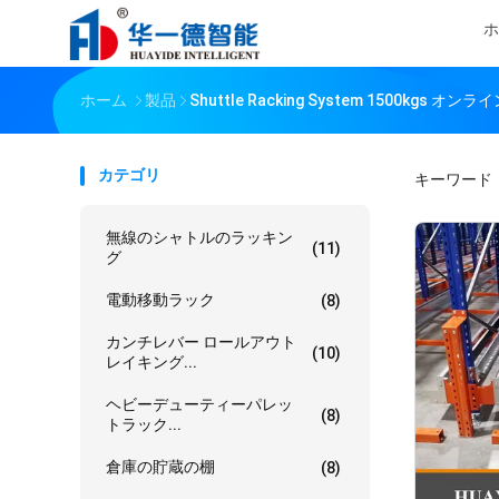
ホ
ホーム
製品
Shuttle Racking System 1500kgs オ
カテゴリ
キーワード
無線のシャトルのラッキン
(11)
グ
電動移動ラック
(8)
カンチレバー ロールアウト
(10)
レイキング...
ヘビーデューティーパレッ
(8)
トラック...
倉庫の貯蔵の棚
(8)