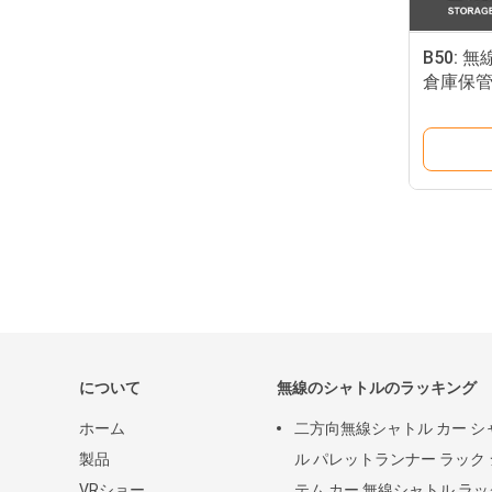
B50:
倉庫保管
ル、高
ック
について
無線のシャトルのラッキング
ホーム
二方向無線シャトル カー シ
製品
ル パレットランナー ラック
VRショー
テム カー 無線シャトル ラッ