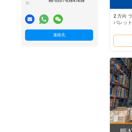
86-0551-63847858
ス:
2 方向
パレット
冷蔵庫 
連絡先