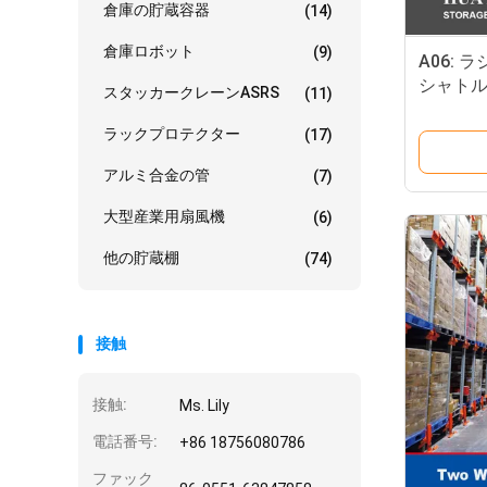
倉庫の貯蔵容器
(14)
倉庫ロボット
(9)
A06:
シャトル
スタッカークレーンASRS
(11)
ラック 
ラックプロテクター
(17)
アルミ合金の管
(7)
大型産業用扇風機
(6)
他の貯蔵棚
(74)
接触
接触:
Ms. Lily
電話番号:
+86 18756080786
ファック