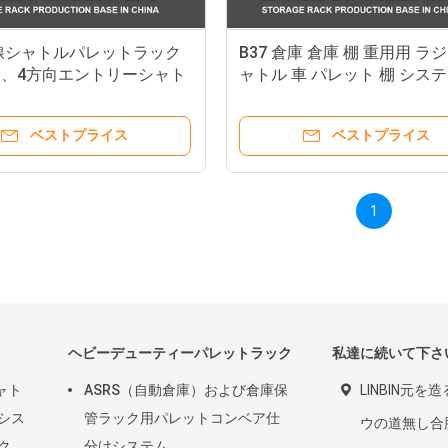
 無線シャトルパレットラック
B37 倉庫 倉庫 棚 重用用 ラ
、4方向エントリーシャト
ャトル 車 パレット 棚 システ
速パレット設備、無線カーラ
スタッキング 棚 棚
ベストプライス
ベストプライス
1
ヘビーデューティーパレットラック
私達に続いて下さ
ャト
ASRS（自動倉庫）および倉庫保
LINBIN元を
 シス
管ラック用パレットコンベア仕
ウの道無し合
ク
分けシステム