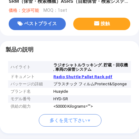
SRM（保管・検索機械）ASRS（自動保管・検索システ
ム）
価格：交渉可能
MOQ：1set
ベストプライス
接触
製品の説明
,
ラジオシャトルラッキング
貯蔵・回収機
ハイライト
,
車両の保管システム
ドキュメント
Radio Shuttle Pallet Rack.pdf
パッケージの詳細
プラスチック フィルムProtect&Sponge
ブランド名
Huayide
モデル番号
HYD-SR
供給の能力
<50000 Kilograms="">
多くを見て下さい