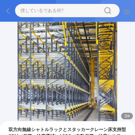
2
/
4
双方向無線シャトルラックとスタッカークレーン床支持型