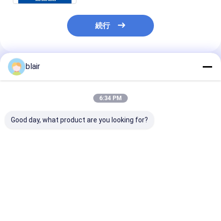
続行
blair
推薦されたプロダクト
6:34 PM
Good day, what product are you looking for?
四方向無線シャトルカ
四方向シャトルパレッ
2 方向 ラジオ
ー 四方向シャトルパレ
トASRS冷蔵倉庫自動
ラッキング パ
ット ASRS 自動貯蔵と
倉庫システムパレット
ンナー ラック 
回収システム パレット
ランナーラック
冷蔵庫 冷蔵チ
ランナーラッキング
ベストプライス
ベストプライス
ベストプラ