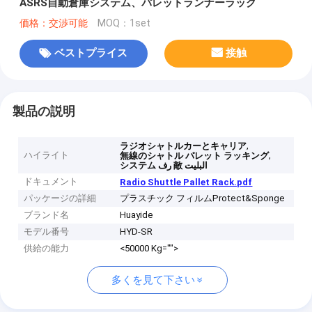
ASRS自動倉庫システム、パレットランナーラック
価格：交渉可能
MOQ：1set
ベストプライス
接触
製品の説明
,
ラジオシャトルカーとキャリア
ハイライト
,
無線のシャトル パレット ラッキング
システム رف 敵 البليت
ドキュメント
Radio Shuttle Pallet Rack.pdf
パッケージの詳細
プラスチック フィルムProtect&Sponge
ブランド名
Huayide
モデル番号
HYD-SR
供給の能力
<50000 Kg="">
多くを見て下さい