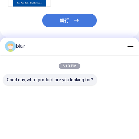
続行
blair
推薦されたプロダクト
6:13 PM
Good day, what product are you looking for?
四方向無線シャトルカ
四方向シャトルパレッ
双方向無線シャ
ー 四方向シャトルパレ
トASRS冷蔵倉庫自動
ックとスタッカ
ット ASRS 自動貯蔵と
倉庫システムパレット
ーン床支持型S
回収システム パレット
ランナーラック
管・検索機械）
ランナーラッキング
ASRS（自動保
ベストプライス
ベストプライス
ベストプラ
索システム）