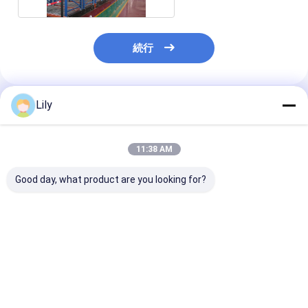
続行
Lily
推薦されたプロダクト
11:38 AM
Good day, what product are you looking for?
A12: カートン フロー
A11: 丸いコーナー 二
A13: 長い材料
ラック ローラーラック
階建ての鋼パレット 倉
納用手動用望遠
重力ローラーラック ロ
庫保管のための金属パ
ャントリバーラ
ーラーコンベアラック
レット
ベストプライス
ベストプライス
ベストプラ