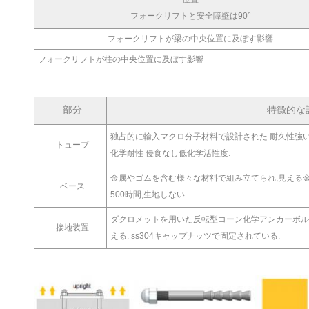
フォークリフトと安全障壁は90°
フォークリフトが梁の中央位置に及ぼす影響
フォークリフトが柱の中央位置に及ぼす影響
部分
特徴的な
独占的に輸入マクロ分子材料で設計された 耐久性強い 天候耐
トューブ
化学耐性 侵食なし低化学活性度.
金属やゴムを含む様々な材料で組み立てられ,見える
ベース
500時間,生地しない.
ダクロメットを用いた反転型コーン化学アンカーボルト
接地装置
える. ss304キャップナッツで固定されている.