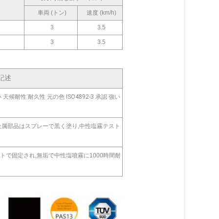
車両 (トン)
速度 (km/h)
3
3.5
3
3.5
記述
性 耐久性 元の色 ISO4892-3 承認 強い
金属部品はスプレーで黒く塗り,中性塩霧テスト
で固定され,無垢で中性塩噴霧に1000時間耐