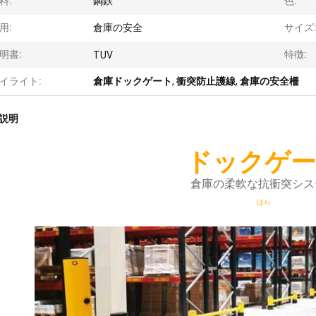
料:
鋼鉄
色:
用:
倉庫の安全
サイズ
明書:
特徴:
TUV
イライト:
倉庫ドックゲート
,
衝突防止護線
,
倉庫の安全柵
説明
ドックゲー
倉庫の柔軟な抗衝突シス
ほら