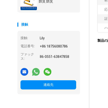
材
防災 防災
応
証
接触
ハ
接触:
Lily
製品の
電話番号:
+86 18756080786
ファック
86-0551-63847858
ス:
連絡先