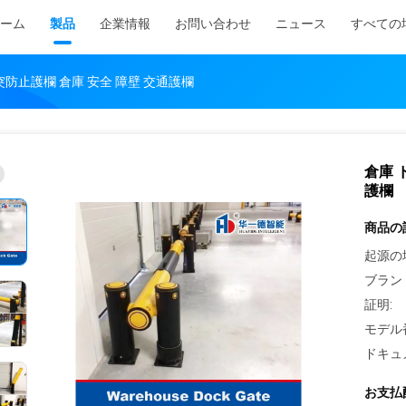
ーム
製品
企業情報
お問い合わせ
ニュース
すべての
突防止護欄 倉庫 安全 障壁 交通護欄
倉庫 
護欄
商品の
起源の
ブラン
証明:
モデル
ドキュ
お支払