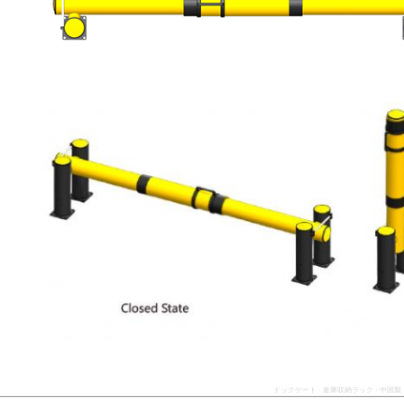
ドックゲート · 倉庫収納ラック · 中国製