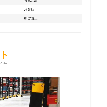
黄色と黒
:
お客様
衝突防止
ト
テム