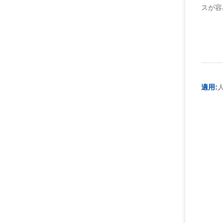
スが容
適用: