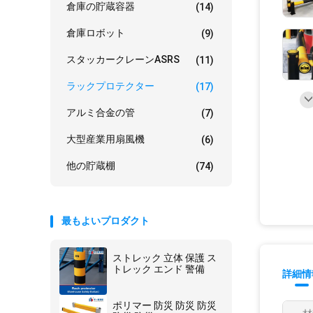
倉庫の貯蔵容器
(14)
倉庫ロボット
(9)
スタッカークレーンASRS
(11)
ラックプロテクター
(17)
アルミ合金の管
(7)
大型産業用扇風機
(6)
他の貯蔵棚
(74)
最もよいプロダクト
ストレック 立体 保護 ス
トレック エンド 警備
詳細情
ポリマー 防災 防災 防災