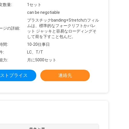
文数量:
1セット
can be negotiable
プラスチックbanding+Stretchのフィル
ムは、標準的なフォークリフトかパレ
ージの詳細:
ット ジャッキと容易なローディングそ
して荷を下すこと包んだ。
時間:
10-20仕事日
件:
LC、T/T
能力:
月に5000セット
ストプライス
連絡先