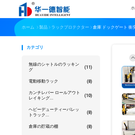
ホ
ホーム
製品
ラックプロテクター
倉庫 ドックゲート 衝
カテゴリ
無線のシャトルのラッキン
(11)
グ
電動移動ラック
(8)
カンチレバー ロールアウト
(10)
レイキング...
ヘビーデューティーパレッ
(8)
トラック...
倉庫の貯蔵の棚
(8)