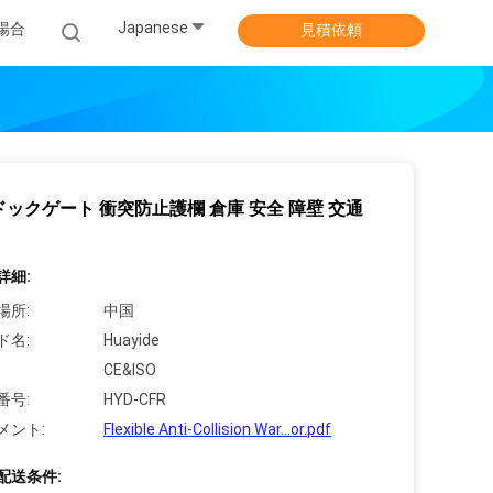
Japanese
場合
見積依頼
ドックゲート 衝突防止護欄 倉庫 安全 障壁 交通
詳細:
場所:
中国
ド名:
Huayide
CE&ISO
番号:
HYD-CFR
メント:
Flexible Anti-Collision War...or.pdf
配送条件: