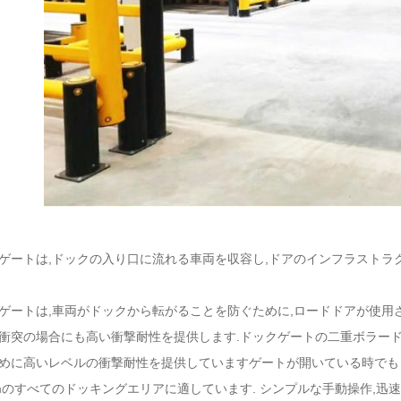
ゲートは,ドックの入り口に流れる車両を収容し,ドアのインフラストラ
ゲートは,車両がドックから転がることを防ぐために,ロードドアが使用
衝突の場合にも高い衝撃耐性を提供します.ドックゲートの二重ボラー
めに高いレベルの衝撃耐性を提供していますゲートが開いている時でも
4mのすべてのドッキングエリアに適しています. シンプルな手動操作,