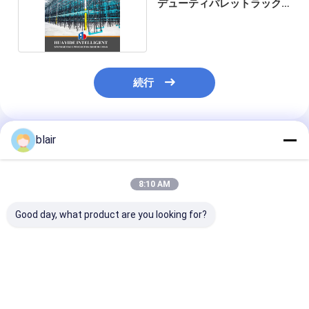
デューティパレットラック
システム
続行
blair
推薦されたプロダクト
8:10 AM
Good day, what product are you looking for?
A12: カートン フロー
A11: 丸いコーナー 二
A13: 長い材料
ラック ローラーラック
階建ての鋼パレット 倉
納用手動用望遠
重力ローラーラック ロ
庫保管のための金属パ
ャントリバーラ