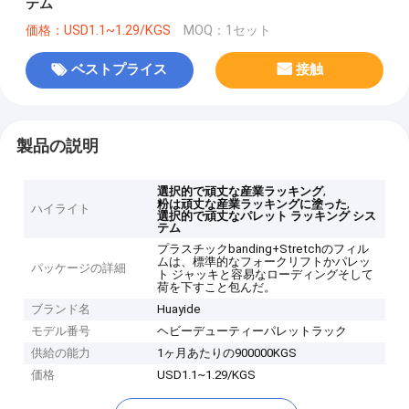
テム
価格：USD1.1~1.29/KGS
MOQ：1セット
ベストプライス
接触
製品の説明
,
選択的で頑丈な産業ラッキング
,
粉は頑丈な産業ラッキングに塗った
ハイライト
選択的で頑丈なパレット ラッキング シス
テム
プラスチックbanding+Stretchのフィル
ムは、標準的なフォークリフトかパレッ
パッケージの詳細
ト ジャッキと容易なローディングそして
荷を下すこと包んだ。
ブランド名
Huayide
モデル番号
ヘビーデューティーパレットラック
供給の能力
1ヶ月あたりの900000KGS
価格
USD1.1~1.29/KGS