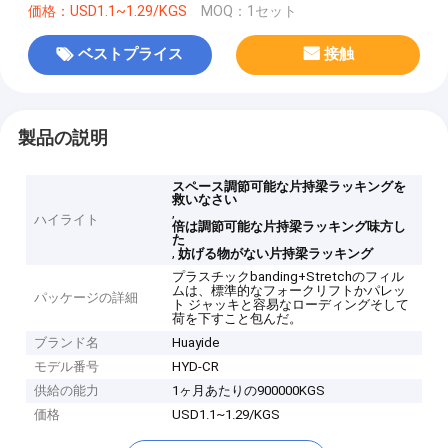
価格：USD1.1~1.29/KGS
MOQ：1セット
ベストプライス
接触
製品の説明
スペース調節可能な片持梁ラッキングを
救いなさい
,
ハイライト
倍は調節可能な片持梁ラッキング味方し
た
,
妨げる物がない片持梁ラッキング
プラスチックbanding+Stretchのフィル
ムは、標準的なフォークリフトかパレッ
パッケージの詳細
ト ジャッキと容易なローディングそして
荷を下すこと包んだ。
ブランド名
Huayide
モデル番号
HYD-CR
供給の能力
1ヶ月あたりの900000KGS
価格
USD1.1~1.29/KGS