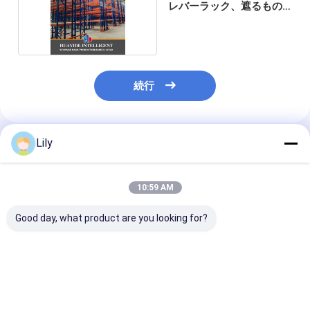
レバーラック、遮るもの
なし
続行
Lily
推薦されたプロダクト
10:59 AM
Good day, what product are you looking for?
A12: カートン フロー
A11: 丸いコーナー 二
A13: 長い材料
ラック ローラーラック
階建ての鋼パレット 倉
納用手動用望遠
重力ローラーラック ロ
庫保管のための金属パ
ャントリバーラ