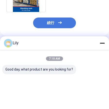
続行
Lily
推薦されたプロダクト
7:10 AM
Good day, what product are you looking for?
非標準 オーダーメイド
化学品用特殊鋼パレッ
鋼パレット 鉄
鋼パレット 鉄パレット
ト 鉄パレット ASRS用
メタルパレット
メタルパレット
金属パレット
ベストプライス
ベストプライス
ベストプラ