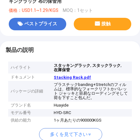
キングラック 布の保管用
価格：USD1.1~1.29/KGS
MOQ：1セット
ベストプライス
接触
製品の説明
,
,
スタッキングラック
スタックラック
ハイライト
在庫保管
ドキュメント
Stacking Rack.pdf
プラスチックbanding+Stretchのフィル
ムは、標準的なフォークリフトかパレッ
パッケージの詳細
ト ジャッキと容易なローディングそして
荷を下すこと包んだ。
ブランド名
Huayide
モデル番号
HYD-SRC
供給の能力
1ヶ月あたりの900000KGS
多くを見て下さい