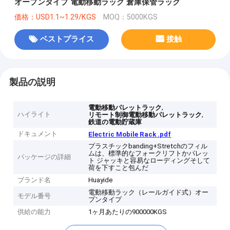
オープンタイプ 電動移動ラック 倉庫保管ラック
価格：USD1.1~1.29/KGS
MOQ：5000KGS
ベストプライス
接触
製品の説明
,
電動移動パレットラック
ハイライト
,
リモート制御電動移動パレットラック
鉄道の電動貯蔵庫
ドキュメント
Electric Mobile Rack .pdf
プラスチックbanding+Stretchのフィル
ムは、標準的なフォークリフトかパレッ
パッケージの詳細
ト ジャッキと容易なローディングそして
荷を下すこと包んだ
ブランド名
Huayide
電動移動ラック（レールガイド式）オー
モデル番号
プンタイプ
供給の能力
1ヶ月あたりの900000KGS