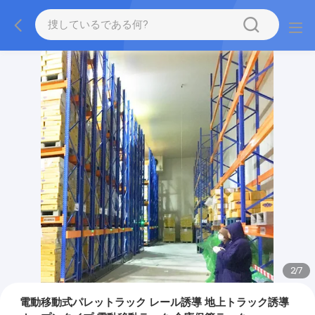
2
/
7
電動移動式パレットラック レール誘導 地上トラック誘導