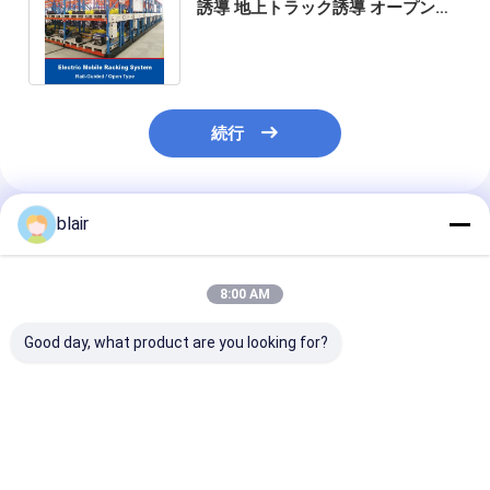
誘導 地上トラック誘導 オープンタ
イプ 電動移動ラック 倉庫保管ラッ
ク
続行
blair
推薦されたプロダクト
8:00 AM
Good day, what product are you looking for?
スマート 電子 モバイル
電動移動式パレットラ
電動移動ラック
棚 知的 アーカイブ 収
ック 側線誘導式倉庫保
ガイド式地上ト
納 棚 鋼 知的 コンパク
管ラック
誘導 クローズ