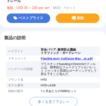
ドレール
価格：USD 30 ~ 230 per set
MOQ：1セット
ベストプライス
接触
製品の説明
,
,
安全バリア
衝突防止護線
ハイライト
トラフィック・ガードレーン
ドキュメント
Flexible Anti-Collision War...or.pdf
プラスチックbanding+Stretchのフィル
ムは、標準的なフォークリフトかパレッ
パッケージの詳細
ト ジャッキと容易なローディングそして
荷を下すこと包んだ
ブランド名
HYD
モデル番号
HYD-LASB
供給の能力
1ヶ月あたりの5000セット
多くを見て下さい