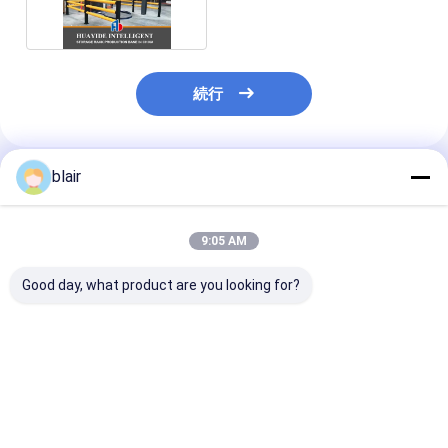
続行
blair
推薦されたプロダクト
9:05 AM
Good day, what product are you looking for?
A12: カートン フロー
A11: 丸いコーナー 二
A13: 長い材料
ラック ローラーラック
階建ての鋼パレット 倉
納用手動用望遠
重力ローラーラック ロ
庫保管のための金属パ
ャントリバーラ
ーラーコンベアラック
レット
ベストプライス
ベストプライス
ベストプラ