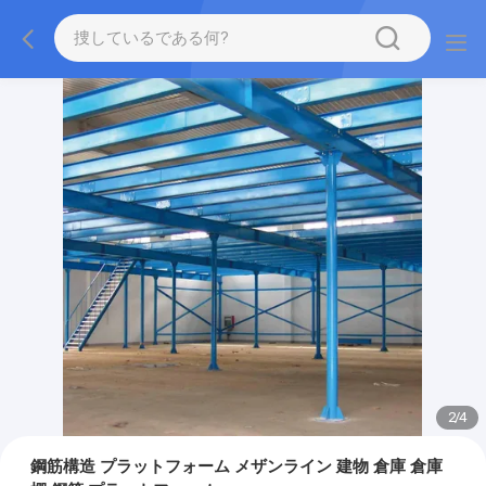
2
/
4
鋼筋構造 プラットフォーム メザンライン 建物 倉庫 倉庫