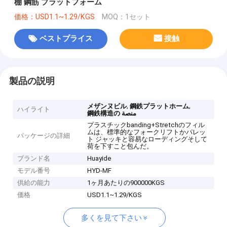
棚 鋼筋 プラットフォーム
価格：USD1.1~1.29/KGS
MOQ：1セット
ベストプライス
接触
製品の説明
,
,
メザンヌビル
鋼鉄プラットホーム
ハイライト
鋼鉄構造の منصة
プラスチックbanding+Stretchのフィル
ムは、標準的なフォークリフトかパレッ
パッケージの詳細
ト ジャッキと容易なローディングそして
荷を下すこと包んだ。
ブランド名
Huayide
モデル番号
HYD-MF
供給の能力
1ヶ月あたりの900000KGS
価格
USD1.1~1.29/KGS
多くを見て下さい