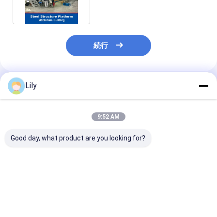
続行
Lily
推薦されたプロダクト
9:52 AM
Good day, what product are you looking for?
ヘビーデューティラッ
中級用ラック カートン
鉄骨構造のプラ
クカートンボックス収
用 収納用 棚 長距離ラ
ームの中二階床
納棚ロングスパンラッ
ック 倉庫用 収納用 棚
ットホームの倉
ク倉庫収納ラッキング
蔵の棚
ベストプライス
ベストプライス
ベストプラ