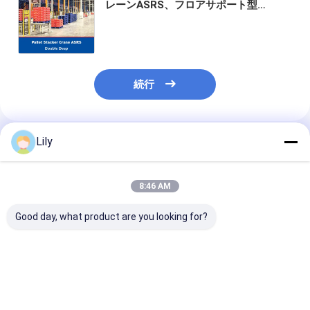
レーンASRS、フロアサポート型
SRM（ストレージリトリーバルマシ
ン）、自動倉庫システム、常温倉庫お
よび冷蔵倉庫
続行
Lily
推薦されたプロダクト
8:46 AM
Good day, what product are you looking for?
超長バー収納用キャン
冷蔵倉庫パレットスタ
シングルディー
トリバワース・ASRS
ッカークレーンASRS
ットスタッカー
長製品用キャントリバ
物流センター自動倉庫
ンASRS、フロ