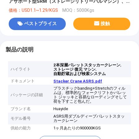
アサポート型SRM（ストレージリトリーバルマシン）、
自動倉庫システム、常温倉庫および冷蔵倉庫
価格：USD1.1~1.29/KGS
MOQ：5000Kgs
ベストプライス
接触
製品の説明
,
2本深層パレットスタッカークレーン
ハイライト
,
ストレージ 復元 マシン
自動貯蔵および検索システム
ドキュメント
Stacker Crane ASRS.pdf
プラスチックbanding+Stretchのフィル
ムは、標準的なフォークリフトかパレッ
パッケージの詳細
ト ジャッキと容易なローディングそして
荷を下すこと包んだ。
ブランド名
Huayide
ASRS用ダブルディープパレットスタッ
モデル番号
カークレーン
供給の能力
1ヶ月あたりの900000KGS