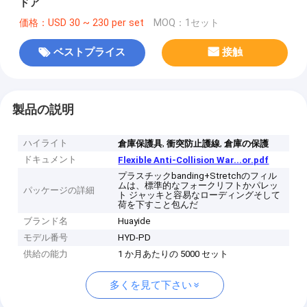
ドア
価格：USD 30 ~ 230 per set
MOQ：1セット
ベストプライス
接触
製品の説明
ハイライト
,
,
倉庫保護具
衝突防止護線
倉庫の保護
ドキュメント
Flexible Anti-Collision War...or.pdf
プラスチックbanding+Stretchのフィル
ムは、標準的なフォークリフトかパレッ
パッケージの詳細
ト ジャッキと容易なローディングそして
荷を下すこと包んだ
ブランド名
Huayide
モデル番号
HYD-PD
供給の能力
1 か月あたりの 5000 セット
多くを見て下さい