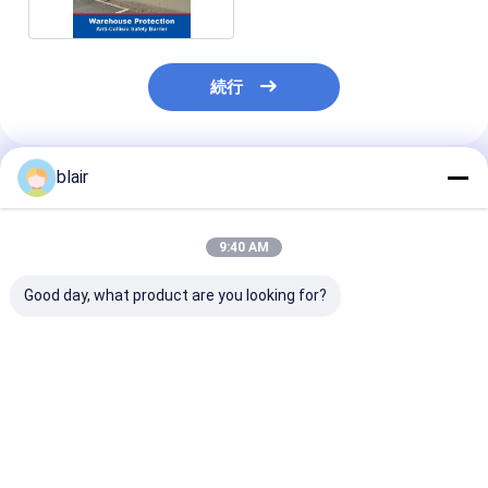
続行
blair
推薦されたプロダクト
9:40 AM
Good day, what product are you looking for?
倉庫保管ラック用バッ
重荷パレットラック保
ラジオシャトル
クワイヤーメッシュフ
護 倉庫 パレットラック
トラック 支柱
ェンス ヘビーデューテ
コラム保護 柔軟なプラ
ター ラックエ
ィパレットラック
スチックガード 立面保
ド ポリマー安
護
トラフィックガ
ベストプライス
ベストプライス
ベストプラ
ール